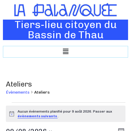
Tiers-lieu citoyen du
Bassin de Thau
Ateliers
Évènements
Ateliers
Aucun évènements planifié pour 9 août 2026. Passer aux
N
évènements suivants
.
o
t
N
N
i