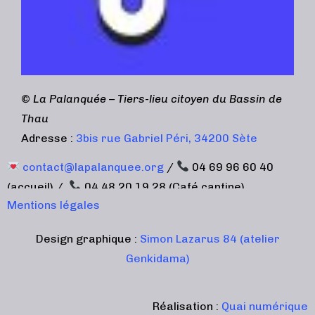
©
La Palanquée – Tiers-lieu citoyen du Bassin de
Thau
Adresse :
3bis rue Gabriel Péri, 34200 Sète
contact@lapalanquee.org
/
04 69 96 60 40
(accueil) /
04 48 20 19 28 (Café cantine)
Mentions légales
Design graphique :
Simon Lazarus 84 (atelier
Genkidama)
Réalisation :
Quai numérique