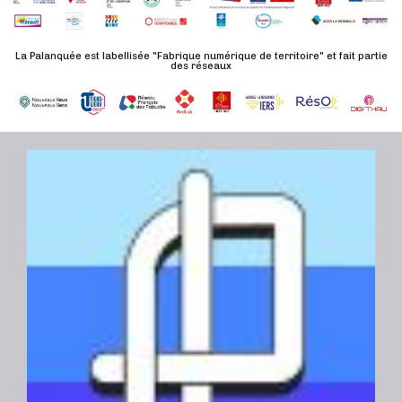
d
n
u
a
e
l
t
La Palanquée est labellisée "Fabrique numérique de territoire" et fait partie
m
des réseaux
t
e
e
a
.
n
t
t
i
o
n
s