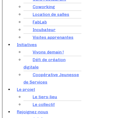
Coworking
Location de salles
FabLab
Incubateur
Visites apprenantes
Initiatives
Vivons demain !
Défi de création
digitale
Coopérative Jeunesse
de Services
Le projet
Le tiers-lieu
Le collectif
Rejoignez-nous