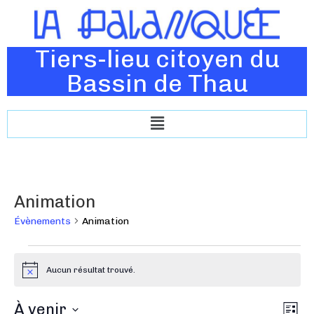
Tiers-lieu citoyen du
Bassin de Thau
Animation
Évènements
Animation
Aucun résultat trouvé.
N
o
t
N
À venir
N
i