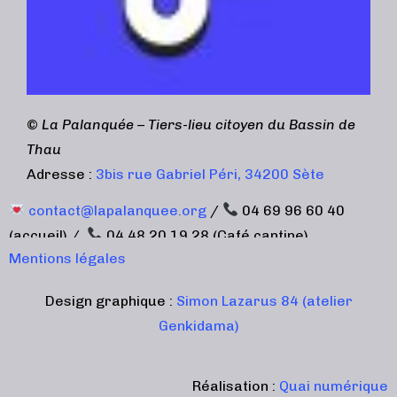
©
La Palanquée – Tiers-lieu citoyen du Bassin de
Thau
Adresse :
3bis rue Gabriel Péri, 34200 Sète
contact@lapalanquee.org
/
04 69 96 60 40
(accueil) /
04 48 20 19 28 (Café cantine)
Mentions légales
Design graphique :
Simon Lazarus 84 (atelier
Genkidama)
Réalisation :
Quai numérique