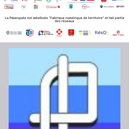
n
u
a
e
l
t
La Palanquée est labellisée "Fabrique numérique de territoire" et fait partie
m
t
des réseaux
e
e
a
.
n
t
t
i
o
n
s