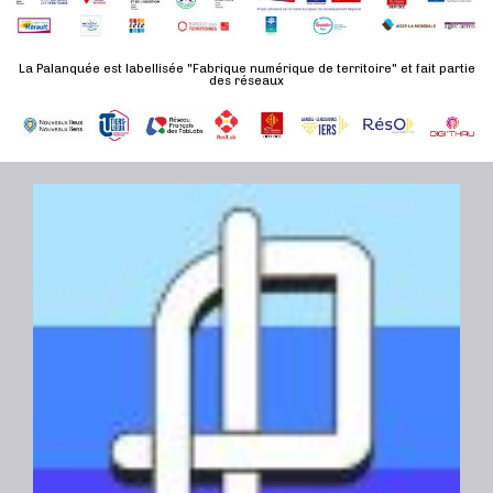
d
n
u
a
e
l
t
La Palanquée est labellisée "Fabrique numérique de territoire" et fait partie
m
des réseaux
t
e
e
a
.
n
t
t
i
o
n
s