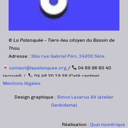
©
La Palanquée – Tiers-lieu citoyen du Bassin de
Thau
Adresse :
3bis rue Gabriel Péri, 34200 Sète
contact@lapalanquee.org
/
04 69 96 60 40
(accueil) /
04 48 20 19 28 (Café cantine)
Mentions légales
Design graphique :
Simon Lazarus 84 (atelier
Genkidama)
Réalisation :
Quai numérique