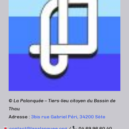
©
La Palanquée – Tiers-lieu citoyen du Bassin de
Thau
Adresse :
3bis rue Gabriel Péri, 34200 Sète
contact@lapalanquee.org
/
04 69 96 60 40