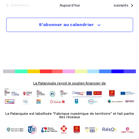
Évènements
Évènements
Aujourd’hui
suivants
précédents
S’abonner au calendrier
La Palanquée reçoit le soutien financier de
La Palanquée est labellisée "Fabrique numérique de territoire" et fait partie
des réseaux