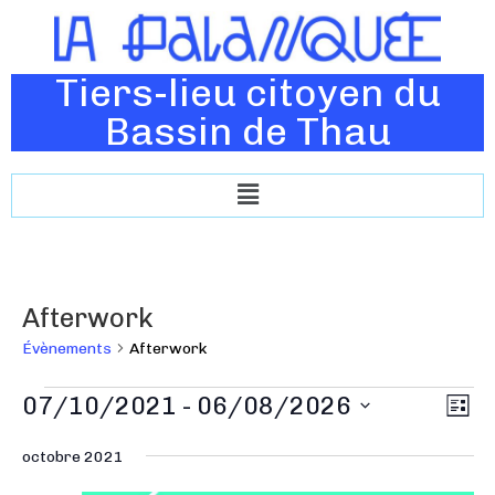
Tiers-lieu citoyen du
Bassin de Thau
Afterwork
Évènements
Afterwork
N
07/10/2021
 - 
06/08/2026
N
L
a
a
i
S
v
s
octobre 2021
v
é
t
i