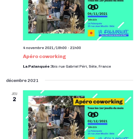
t
e
e
a
.
n
t
t
i
o
n
4 novembre 2021/18h00
-
21h00
s
Apéro coworking
La Palanquée
3bis rue Gabriel Péri, Sète, France
décembre 2021
JEU
2