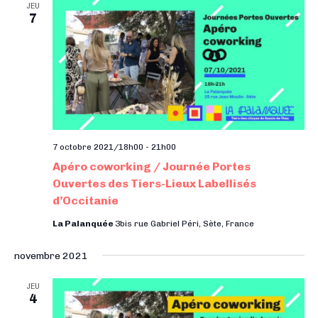
i
e
l
JEU
g
7
g
e
a
a
c
t
t
t
i
i
o
i
o
n
o
d
n
n
e
p
n
7 octobre 2021/18h00
-
21h00
v
a
e
Apéro coworking / Journée Portes
u
r
z
Ouvertes des Tiers-Lieux Labellisés
e
c
d’Occitanie
u
s
o
n
É
La Palanquée
3bis rue Gabriel Péri, Sète, France
n
v
e
novembre 2021
s
è
d
n
u
a
JEU
e
4
l
t
m