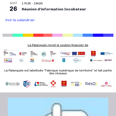
n
AOÛT
17h30
-
19h00
É
26
Réunion d’information Incubateur
v
è
Voir le calendrier
n
e
m
e
La Palanquée reçoit le soutien financier de
n
t
La Palanquée est labellisée "Fabrique numérique de territoire" et fait partie
des réseaux