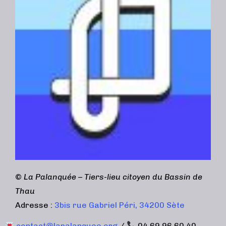
©
La Palanquée – Tiers-lieu citoyen du Bassin de
Thau
Adresse :
3bis rue Gabriel Péri, 34200 Sète
contact@lapalanquee.org
/
04 69 96 60 40