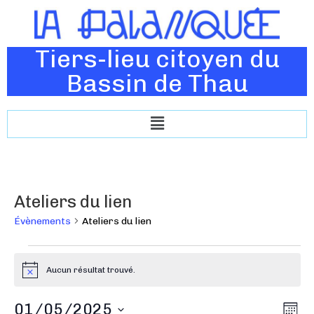
Tiers-lieu citoyen du
Bassin de Thau
Ateliers du lien
Évènements
Ateliers du lien
Aucun résultat trouvé.
N
o
t
N
01/05/2025
N
i