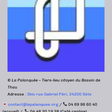
©
La Palanquée – Tiers-lieu citoyen du Bassin de
Thau
Adresse :
3bis rue Gabriel Péri, 34200 Sète
contact@lapalanquee.org
/
04 69 96 60 40
(accueil) /
04 48 20 19 28 (Café cantine)