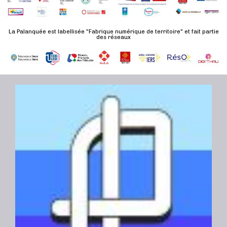
t
e
e
a
.
n
t
La Palanquée est labellisée "Fabrique numérique de territoire" et fait partie
t
des réseaux
i
o
n
s