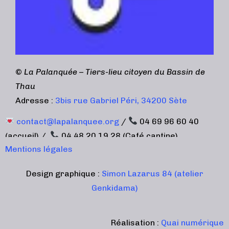
©
La Palanquée – Tiers-lieu citoyen du Bassin de
Thau
Adresse :
3bis rue Gabriel Péri, 34200 Sète
contact@lapalanquee.org
/
04 69 96 60 40
(accueil) /
04 48 20 19 28 (Café cantine)
Mentions légales
Design graphique :
Simon Lazarus 84 (atelier
Genkidama)
Réalisation :
Quai numérique