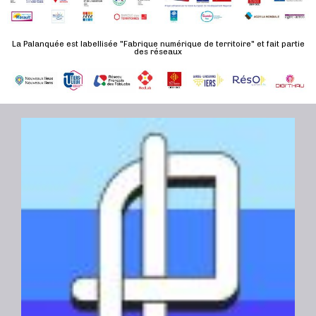
t
e
e
a
.
n
t
La Palanquée est labellisée "Fabrique numérique de territoire" et fait partie
t
des réseaux
i
o
n
s