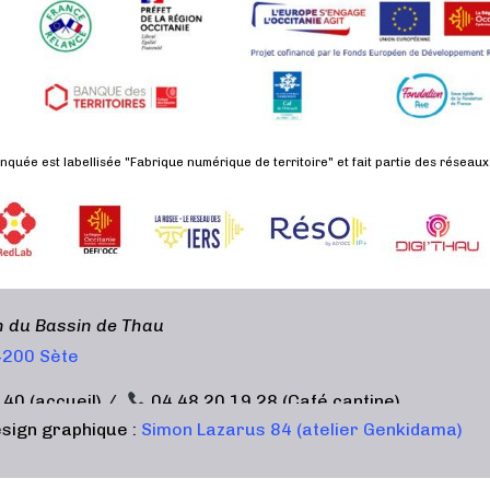
nquée est labellisée "Fabrique numérique de territoire" et fait partie des réseaux
en du Bassin de Thau
34200 Sète
 40 (accueil) /
04 48 20 19 28 (Café cantine)
sign graphique :
Simon Lazarus 84 (atelier Genkidama)