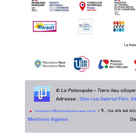
n
É
v
è
n
e
m
La Pala
e
n
t
©
La Palanquée – Tiers-lieu citoy
Adresse :
3bis rue Gabriel Péri, 
contact@lapalanquee.org
/
04 69 96 60
Mentions légales
De