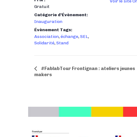
Voir le site 
Gratuit
Catégorie d’Évènement:
Inauguration
Évènement Tags:
Association
,
échange
,
SEL
,
Solidarité
,
Stand
N
#FablabTour Frontignan : ateliers jeunes
makers
a
v
i
g
a
t
i
o