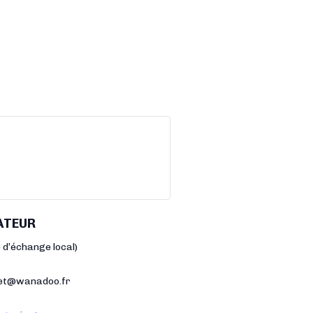
ATEUR
 d’échange local)
let@wanadoo.fr