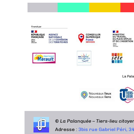
a
t
i
o
n
É
v
è
n
e
m
La Pala
e
n
t
©
La Palanquée – Tiers-lieu citoy
Adresse :
3bis rue Gabriel Péri, 