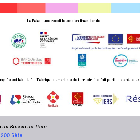
La Palanquée reçoit le soutien financier de
nquée est labellisée "Fabrique numérique de territoire" et fait partie des réseaux
en du Bassin de Thau
34200 Sète