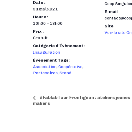
Date :
Coop Singuliè
29 mai 2021
E-mail
Heure :
contact@coop
10h00 – 18h00
Site
Prix :
Voir le site 
Gratuit
Catégorie d’Évènement:
Inauguration
Évènement Tags:
Association
,
Coopérative
,
Partenaires
,
Stand
N
#FablabTour Frontignan : ateliers jeunes
makers
a
v
i
g