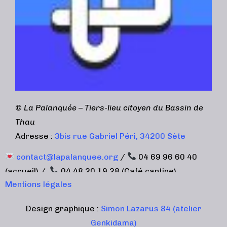
©
La Palanquée – Tiers-lieu citoyen du Bassin de
Thau
Adresse :
3bis rue Gabriel Péri, 34200 Sète
contact@lapalanquee.org
/
04 69 96 60 40
(accueil) /
04 48 20 19 28 (Café cantine)
Mentions légales
Design graphique :
Simon Lazarus 84 (atelier
Genkidama)