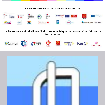
m
e
La Palanquée reçoit le soutien financier de
n
t
La Palanquée est labellisée "Fabrique numérique de territoire" et fait partie
des réseaux