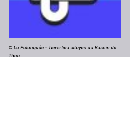
©
La Palanquée – Tiers-lieu citoyen du Bassin de
Thau
Adresse :
3bis rue Gabriel Péri, 34200 Sète
contact@lapalanquee.org
/
04 69 96 60 40
(accueil) /
04 48 20 19 28 (Café cantine)
Mentions légales
Design graphique :
Simon Lazarus 84 (atelier
Genkidama)