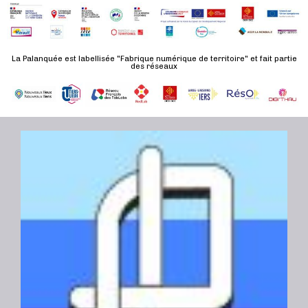
m
e
n
t
La Palanquée est labellisée "Fabrique numérique de territoire" et fait partie
des réseaux