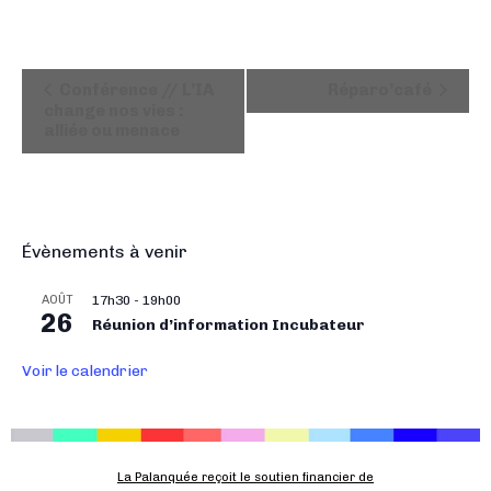
N
Conférence // L’IA
Réparo’café
a
change nos vies :
alliée ou menace
v
i
g
a
t
Évènements à venir
i
o
AOÛT
17h30
-
19h00
26
n
Réunion d’information Incubateur
É
Voir le calendrier
v
è
n
e
La Palanquée reçoit le soutien financier de