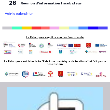
26
Réunion d’information Incubateur
É
v
Voir le calendrier
è
n
e
m
La Palanquée reçoit le soutien financier de
e
n
t
La Palanquée est labellisée "Fabrique numérique de territoire" et fait partie
des réseaux