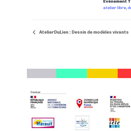
Évènement T
atelier libre
,
d
N
AtelierDuLien : Dessin de modèles vivants
a
v
i
g
a
t
i
o
n
É
v
è
n