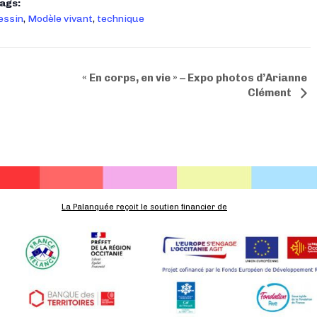
ags:
essin
,
Modèle vivant
,
technique
« En corps, en vie » – Expo photos d’Arianne
Clément
La Palanquée reçoit le soutien financier de