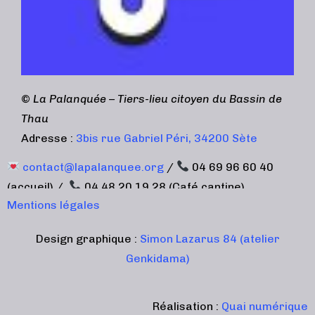
©
La Palanquée – Tiers-lieu citoyen du Bassin de
Thau
Adresse :
3bis rue Gabriel Péri, 34200 Sète
contact@lapalanquee.org
/
04 69 96 60 40
(accueil) /
04 48 20 19 28 (Café cantine)
Mentions légales
Design graphique :
Simon Lazarus 84 (atelier
Genkidama)
Réalisation :
Quai numérique