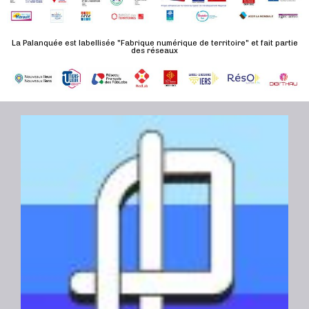
n
u
a
e
l
t
La Palanquée est labellisée "Fabrique numérique de territoire" et fait partie
m
t
des réseaux
e
e
a
.
n
t
t
i
o
n
s