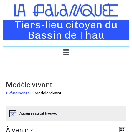
Tiers-lieu citoyen du
Bassin de Thau
Modèle vivant
Évènements
Modèle vivant
Aucun résultat trouvé.
N
o
t
N
À venir
N
i