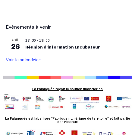
i
g
a
t
Évènements à venir
i
o
AOÛT
17h30
-
19h00
26
n
Réunion d’information Incubateur
É
Voir le calendrier
v
è
n
e
La Palanquée reçoit le soutien financier de
m
e
n
t
La Palanquée est labellisée "Fabrique numérique de territoire" et fait partie
des réseaux