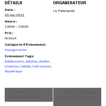
DÉTAILS
ORGANISATEUR
Date :
La Palanquée
29 mai 2021
Heure :
14h00 – 15h30
Prix :
Gratuit
Catégorie d’Évènement:
Inauguration
Évènement Tags:
Adolescents
,
Adultes
,
Atelier
,
Création
,
Fablab
,
Fabrication
,
Numérique
N
Atelier : Disco
Atelier : Donnez du
a
Fruits-Smoothies
sens à votre épargne
!
v