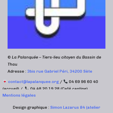
©
La Palanquée – Tiers-lieu citoyen du Bassin de
Thau
Adresse :
3bis rue Gabriel Péri, 34200 Sète
contact@lapalanquee.org
/
04 69 96 60 40
(accueil) /
04 48 20 19 28 (Café cantine)
Mentions légales
Design graphique :
Simon Lazarus 84 (atelier