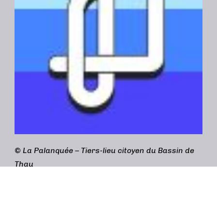
©
La Palanquée – Tiers-lieu citoyen du Bassin de
Thau
Adresse :
3bis rue Gabriel Péri, 34200 Sète
💌 contact@lapalanquee.org
/ 📞 04 69 96 60 40
(accueil) / 📞 04 48 20 19 28 (Café cantine)