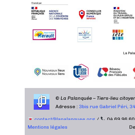
La Pala
©
La Palanquée – Tiers-lieu citoy
Adresse :
3bis rue Gabriel Péri, 
contact@lapalanquee.org
/
04 69 96 60
Mentions légales
De