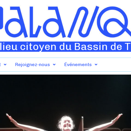
lieu citoyen du Bassin de 
t
Rejoignez-nous
Événements