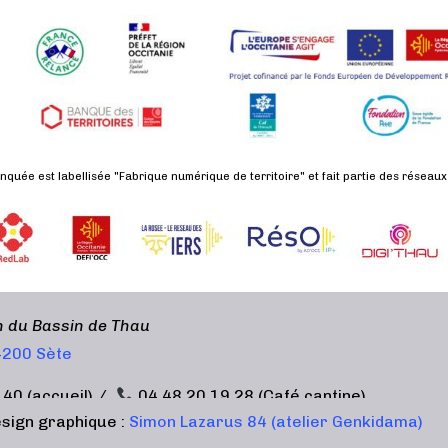
nquée est labellisée "Fabrique numérique de territoire" et fait partie des réseaux
en du Bassin de Thau
34200 Sète
 40 (accueil) /
04 48 20 19 28 (Café cantine)
sign graphique :
Simon Lazarus 84 (atelier Genkidama)