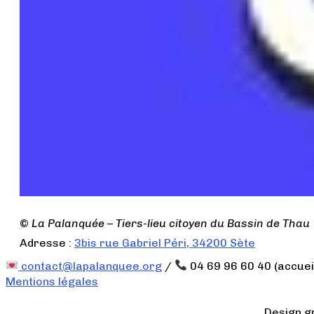
©
La Palanquée – Tiers-lieu citoyen du Bassin de Thau
Adresse :
3bis rue Gabriel Péri, 34200 Sète
contact@lapalanquee.org
/
04 69 96 60 40 (accuei
Mentions légales
Design g