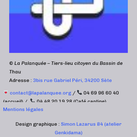
©
La Palanquée – Tiers-lieu citoyen du Bassin de
Thau
Adresse :
3bis rue Gabriel Péri, 34200 Sète
contact@lapalanquee.org
/
04 69 96 60 40
(accueil) /
04 48 20 19 28 (Café cantine)
Mentions légales
Design graphique :
Simon Lazarus 84 (atelier
Genkidama)