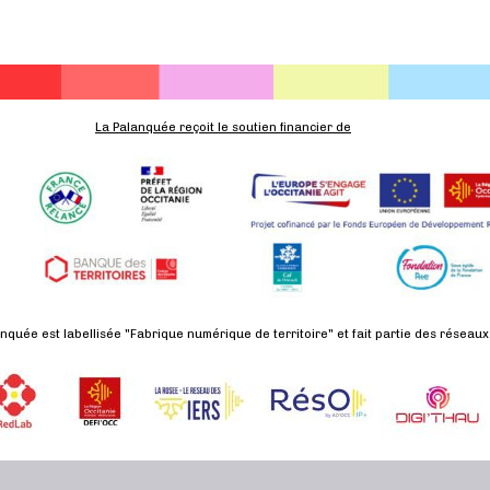
La Palanquée reçoit le soutien financier de
nquée est labellisée "Fabrique numérique de territoire" et fait partie des réseaux