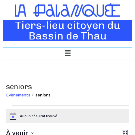
Tiers-lieu citoyen du
Bassin de Thau
seniors
Évènements
seniors
Aucun résultat trouvé.
N
o
t
N
À venir
N
i