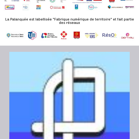
n
u
a
e
l
t
La Palanquée est labellisée "Fabrique numérique de territoire" et fait partie
m
t
des réseaux
e
e
a
.
n
t
t
i
o
n
s