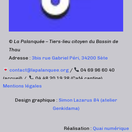
©
La Palanquée – Tiers-lieu citoyen du Bassin de
Thau
Adresse :
3bis rue Gabriel Péri, 34200 Sète
contact@lapalanquee.org
/
04 69 96 60 40
(accueil) /
04 48 20 19 28 (Café cantine)
Mentions légales
Design graphique :
Simon Lazarus 84 (atelier
Genkidama)
Réalisation :
Quai numérique