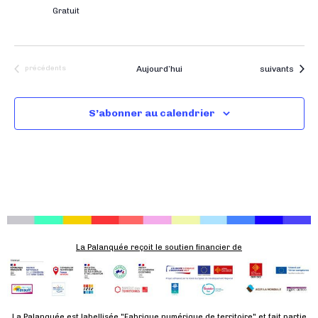
t
e
e
Gratuit
a
.
n
t
t
i
Évènements
Évènements
Aujourd’hui
suivants
précédents
o
n
S’abonner au calendrier
s
La Palanquée reçoit le soutien financier de
La Palanquée est labellisée "Fabrique numérique de territoire" et fait partie