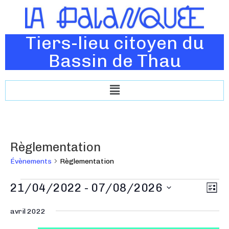
Tiers-lieu citoyen du
Bassin de Thau
Règlementation
Évènements
Règlementation
N
21/04/2022
 - 
07/08/2026
N
L
a
a
i
S
v
s
avril 2022
v
é
t
i