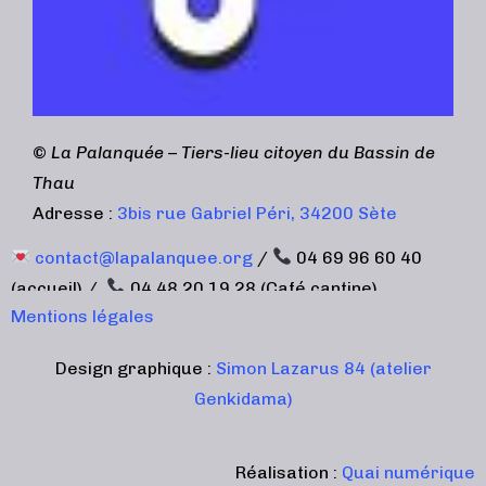
©
La Palanquée – Tiers-lieu citoyen du Bassin de
Thau
Adresse :
3bis rue Gabriel Péri, 34200 Sète
contact@lapalanquee.org
/
04 69 96 60 40
(accueil) /
04 48 20 19 28 (Café cantine)
Mentions légales
Design graphique :
Simon Lazarus 84 (atelier
Genkidama)
Réalisation :
Quai numérique