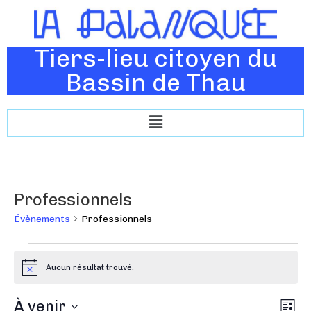
Tiers-lieu citoyen du
Bassin de Thau
Professionnels
Évènements
Professionnels
Aucun résultat trouvé.
N
o
t
N
À venir
N
i