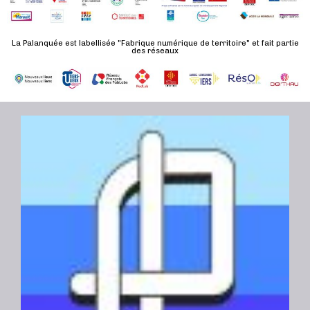
n
u
a
e
l
t
La Palanquée est labellisée "Fabrique numérique de territoire" et fait partie
m
t
des réseaux
e
e
a
.
n
t
t
i
o
n
s