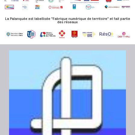
n
u
a
e
l
t
La Palanquée est labellisée "Fabrique numérique de territoire" et fait partie
m
t
des réseaux
e
e
a
.
n
t
t
i
o
n
s