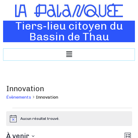
Tiers-lieu citoyen du
Bassin de Thau
Innovation
Évènements
Innovation
Aucun résultat trouvé.
N
o
t
N
À venir
N
i