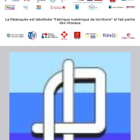
n
u
a
e
l
t
La Palanquée est labellisée "Fabrique numérique de territoire" et fait partie
m
t
des réseaux
e
e
a
.
n
t
t
i
o
n
s