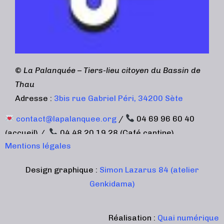
©
La Palanquée – Tiers-lieu citoyen du Bassin de
Thau
Adresse :
3bis rue Gabriel Péri, 34200 Sète
contact@lapalanquee.org
/
04 69 96 60 40
(accueil) /
04 48 20 19 28 (Café cantine)
Mentions légales
Design graphique :
Simon Lazarus 84 (atelier
Genkidama)
Réalisation :
Quai numérique