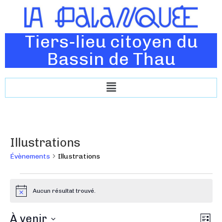
Tiers-lieu citoyen du
Bassin de Thau
Illustrations
Évènements
Illustrations
Aucun résultat trouvé.
N
o
t
N
À venir
N
i