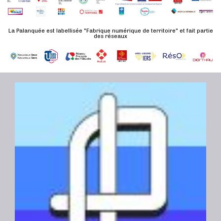
n
u
a
e
l
t
La Palanquée est labellisée "Fabrique numérique de territoire" et fait partie
m
t
des réseaux
e
e
a
.
n
t
t
i
o
n
s