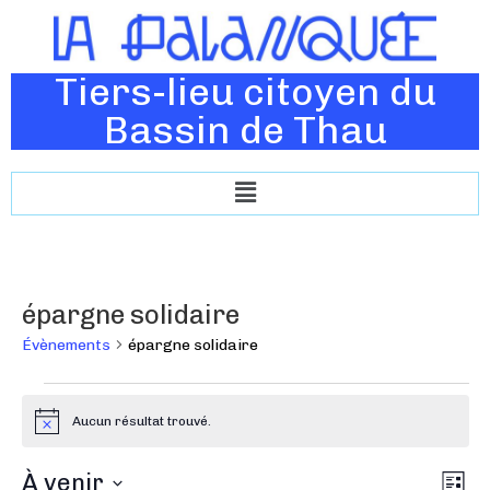
Tiers-lieu citoyen du
Bassin de Thau
épargne solidaire
Évènements
épargne solidaire
Aucun résultat trouvé.
N
o
t
N
À venir
N
i