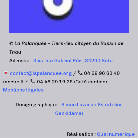
©
La Palanquée – Tiers-lieu citoyen du Bassin de
Thau
Adresse :
3bis rue Gabriel Péri, 34200 Sète
contact@lapalanquee.org
/
04 69 96 60 40
(accueil) /
04 48 20 19 28 (Café cantine)
Mentions légales
Design graphique :
Simon Lazarus 84 (atelier
Genkidama)
Réalisation :
Quai numérique