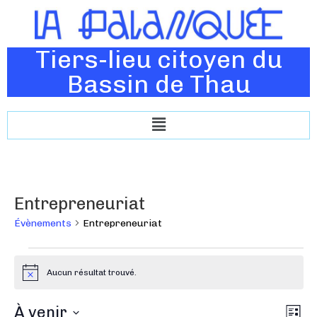
Tiers-lieu citoyen du
Bassin de Thau
Entrepreneuriat
Évènements
Entrepreneuriat
Aucun résultat trouvé.
N
o
t
N
À venir
N
i