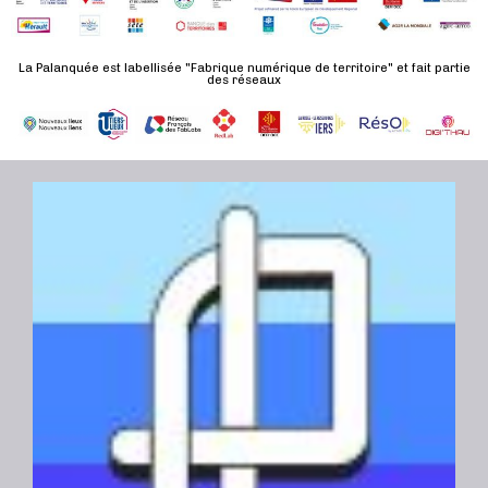
n
u
a
e
l
t
La Palanquée est labellisée "Fabrique numérique de territoire" et fait partie
m
t
des réseaux
e
e
a
.
n
t
t
i
o
n
s