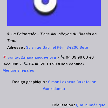
©
La Palanquée – Tiers-lieu citoyen du Bassin de
Thau
Adresse :
3bis rue Gabriel Péri, 34200 Sète
contact@lapalanquee.org
/
04 69 96 60 40
(accueil) /
04 48 20 19 28 (Café cantine)
Mentions légales
Design graphique :
Simon Lazarus 84 (atelier
Genkidama)
Réalisation :
Quai numérique