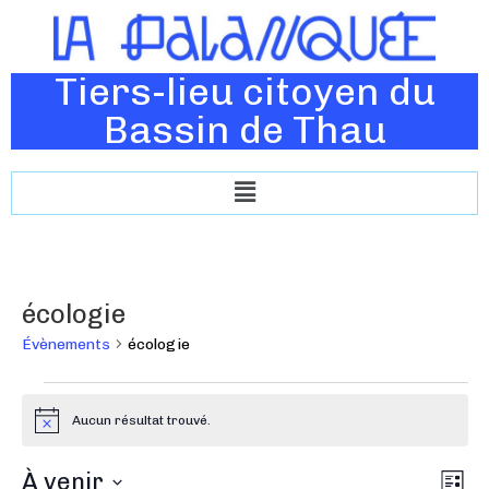
Tiers-lieu citoyen du
Bassin de Thau
écologie
Évènements
écologie
Aucun résultat trouvé.
N
o
t
N
À venir
N
i