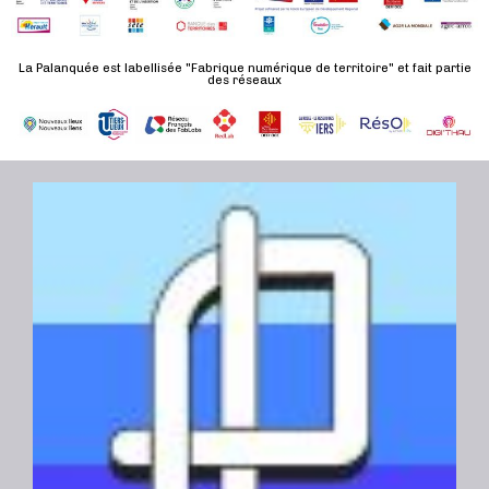
n
u
a
e
l
t
La Palanquée est labellisée "Fabrique numérique de territoire" et fait partie
m
t
des réseaux
e
e
a
.
n
t
t
i
o
n
s