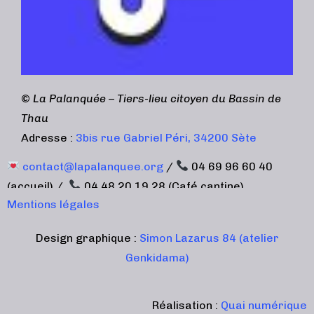
©
La Palanquée – Tiers-lieu citoyen du Bassin de
Thau
Adresse :
3bis rue Gabriel Péri, 34200 Sète
contact@lapalanquee.org
/
04 69 96 60 40
(accueil) /
04 48 20 19 28 (Café cantine)
Mentions légales
Design graphique :
Simon Lazarus 84 (atelier
Genkidama)
Réalisation :
Quai numérique