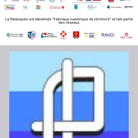
n
u
a
e
l
t
La Palanquée est labellisée "Fabrique numérique de territoire" et fait partie
m
t
des réseaux
e
e
a
.
n
t
t
i
o
n
s