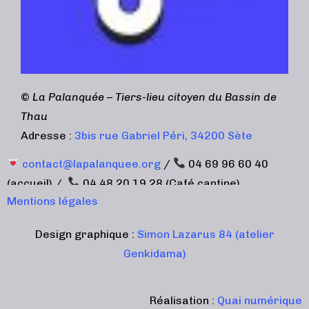
©
La Palanquée – Tiers-lieu citoyen du Bassin de
Thau
Adresse :
3bis rue Gabriel Péri, 34200 Sète
contact@lapalanquee.org
/
04 69 96 60 40
(accueil) /
04 48 20 19 28 (Café cantine)
Mentions légales
Design graphique :
Simon Lazarus 84 (atelier
Genkidama)
Réalisation :
Quai numérique