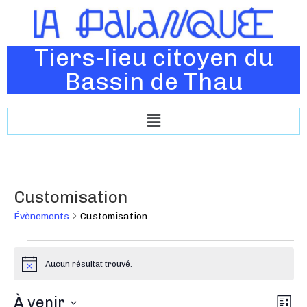
Tiers-lieu citoyen du
Bassin de Thau
Customisation
Évènements
Customisation
Aucun résultat trouvé.
N
o
t
N
À venir
N
i