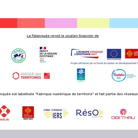
La Palanquée reçoit le soutien financier de
nquée est labellisée "Fabrique numérique de territoire" et fait partie des réseaux