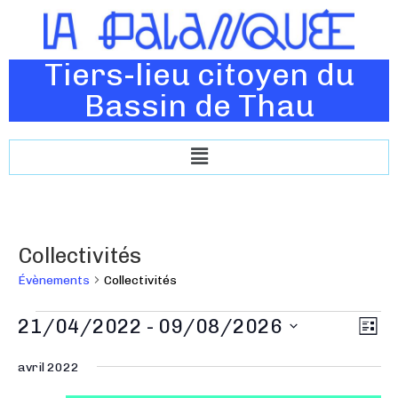
Tiers-lieu citoyen du
Bassin de Thau
Collectivités
Évènements
Collectivités
N
21/04/2022
 - 
09/08/2026
N
L
a
a
i
S
v
s
avril 2022
v
é
t
i