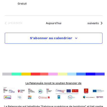
t
e
e
Gratuit
a
.
n
t
t
i
Évènements
Évènements
Aujourd’hui
suivants
précédents
o
n
S’abonner au calendrier
s
La Palanquée reçoit le soutien financier de
La Palanquée est labellisée "Fabrique numérique de territoire" et fait partie