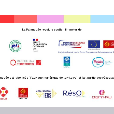
La Palanquée reçoit le soutien financier de
nquée est labellisée "Fabrique numérique de territoire" et fait partie des réseaux