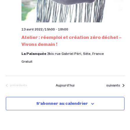
13 avril 2022/15h00
-
18h00
Atelier : réemploi et création zéro déchet –
Vivons demain !
La Palanquée
3bis rue Gabriel Péri, Sète, France
Gratuit
Évènements
Évènements
Aujourd’hui
suivants
précédents
S’abonner au calendrier