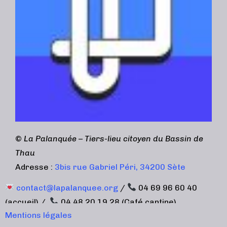
©
La Palanquée – Tiers-lieu citoyen du Bassin de
Thau
Adresse :
3bis rue Gabriel Péri, 34200 Sète
contact@lapalanquee.org
/
04 69 96 60 40
(accueil) /
04 48 20 19 28 (Café cantine)
Mentions légales