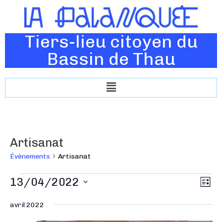
Tiers-lieu citoyen du
Bassin de Thau
Artisanat
Évènements
Artisanat
N
13/04/2022
N
L
a
a
i
S
v
s
avril 2022
v
é
t
i