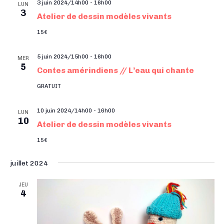
i
e
l
3 juin 2024/14h00
-
16h00
LUN
g
3
g
e
Atelier de dessin modèles vivants
a
a
c
t
15€
t
t
i
i
o
5 juin 2024/15h00
-
16h00
i
MER
5
o
n
Contes amérindiens // L’eau qui chante
o
d
n
n
GRATUIT
e
p
n
v
10 juin 2024/14h00
-
16h00
a
LUN
e
u
10
Atelier de dessin modèles vivants
r
z
e
c
15€
u
s
o
n
É
juillet 2024
n
v
e
s
è
d
JEU
4
n
u
a
e
l
t
m