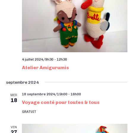
t
e
e
a
.
n
t
t
i
o
n
s
4 juillet 2024/9h30
-
12h30
Atelier Amigurumis
septembre 2024
18 septembre 2024/15h00
-
16h00
MER
18
Voyage conté pour toutes & tous
GRATUIT
VEN
27