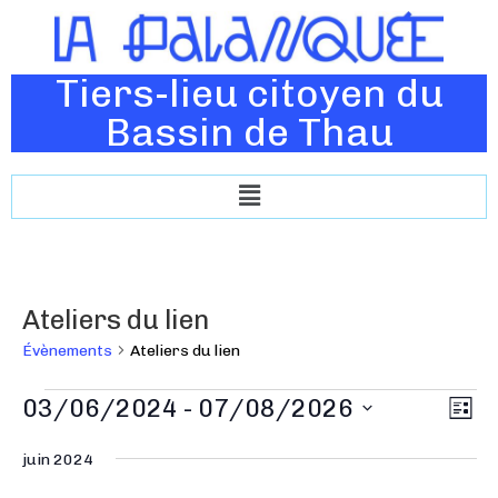
Tiers-lieu citoyen du
Bassin de Thau
Ateliers du lien
Évènements
Ateliers du lien
N
03/06/2024
 - 
07/08/2026
N
L
a
a
i
S
v
s
juin 2024
v
é
t
i