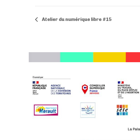
N
Atelier du numérique libre #15
a
v
i
g
a
t
i
o
n
É
v
è
n
e
La Pala
m