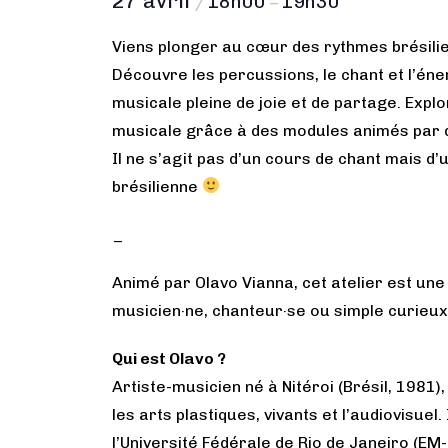
27 avril
18h00
19h30
/
–
Viens plonger au cœur des rythmes brésilie
Découvre les percussions, le chant et l’éne
musicale pleine de joie et de partage. Expl
musicale grâce à des modules animés par 
Il ne s’agit pas d’un cours de chant mais d’
brésilienne
_
Animé par Olavo Vianna, cet atelier est une 
musicien·ne, chanteur·se ou simple curieux·
Qui est Olavo ?
Artiste-musicien né à Nitéroi (Brésil, 1981)
les arts plastiques, vivants et l’audiovisuel
l’Université Fédérale de Rio de Janeiro (EM-