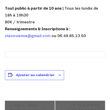
Tout public à partir de 10 ans
| Tous les lundis de
18h à 19h30
80€ / trimestre
Renseignements & Inscriptions à :
olavovianna@gmail.com
ou 06.49.85.13.50
Ajouter au calendrier
N
Apéro « Adieu
ENTREPRENDRE
a