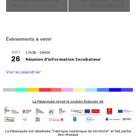
Windows, bonjour le
AUTREMENT AVEC
libre !»
TERRACOOPA
v
i
g
a
t
Évènements à venir
i
o
AOÛT
17h30
-
19h00
26
n
Réunion d’information Incubateur
É
Voir le calendrier
v
è
n
e
La Palanquée reçoit le soutien financier de
m
e
n
t
La Palanquée est labellisée "Fabrique numérique de territoire" et fait partie
des réseaux