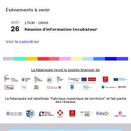
a
Évènements à venir
t
i
AOÛT
17h30
-
19h00
26
o
Réunion d’information Incubateur
n
Voir le calendrier
É
v
è
n
La Palanquée reçoit le soutien financier de
e
m
e
n
La Palanquée est labellisée "Fabrique numérique de territoire" et fait partie
t
des réseaux