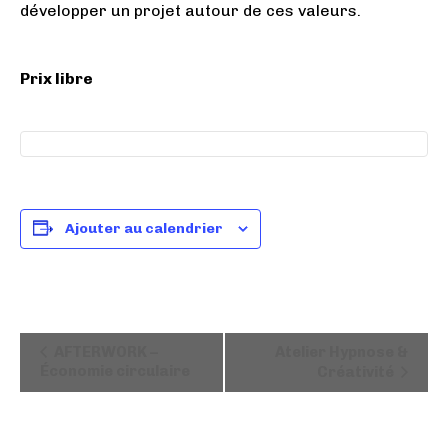
développer un projet autour de ces valeurs.
Prix libre
Ajouter au calendrier
N
AFTERWORK –
Atelier Hypnose &
a
Économie circulaire
Créativité
v
i
g