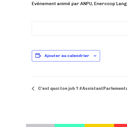
Evénement animé par ANPU, Enercoop Langu
Ajouter au calendrier
N
C’est quoi ton job ? #AssistantParlement
a
v
i
g
a