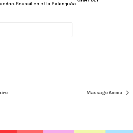
edoc-Roussillon et la Palanquée.
Massage Amma
aire