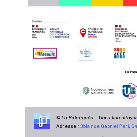
t
i
o
n
É
v
è
n
e
m
La Pala
e
n
t
©
La Palanquée – Tiers-lieu citoy
Adresse :
3bis rue Gabriel Péri, 