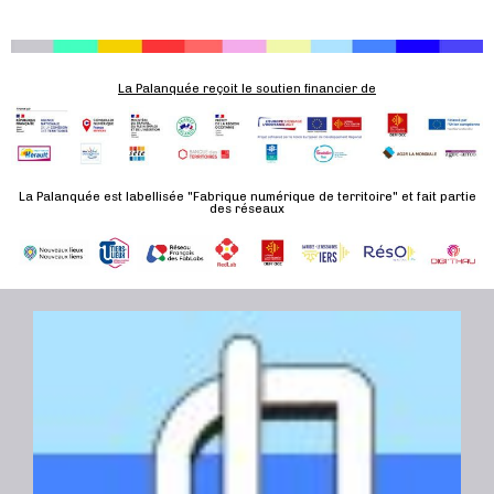
n
e
m
e
La Palanquée reçoit le soutien financier de
n
t
La Palanquée est labellisée "Fabrique numérique de territoire" et fait partie
des réseaux