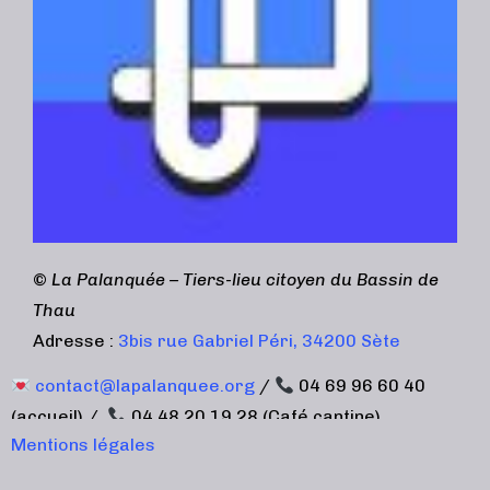
©
La Palanquée – Tiers-lieu citoyen du Bassin de
Thau
Adresse :
3bis rue Gabriel Péri, 34200 Sète
contact@lapalanquee.org
/
04 69 96 60 40
(accueil) /
04 48 20 19 28 (Café cantine)
Mentions légales