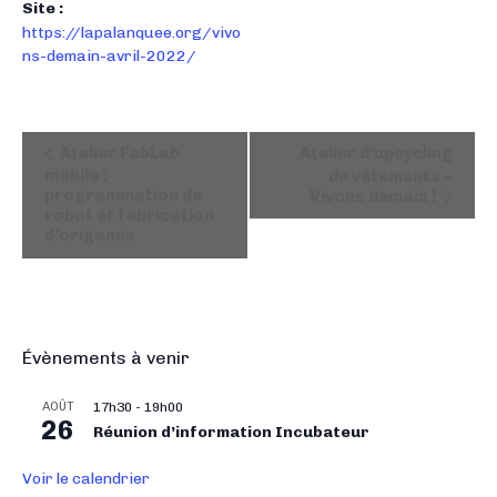
Site :
https://lapalanquee.org/vivo
ns-demain-avril-2022/
N
Atelier FabLab
Atelier d’upcycling
a
mobile :
de vêtements –
programmation de
Vivons demain !
v
robot et fabrication
i
d’origamis
g
a
t
i
Évènements à venir
o
n
AOÛT
17h30
-
19h00
É
26
Réunion d’information Incubateur
v
è
Voir le calendrier