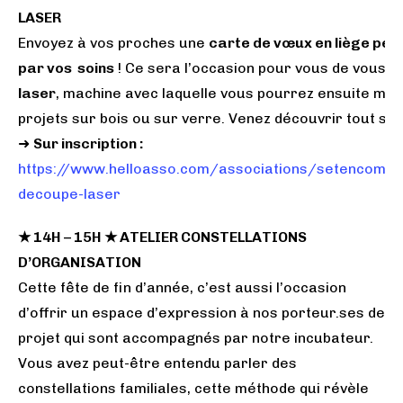
LASER
Envoyez à vos proches une
carte de vœux en liège per
par vos soins
! Ce sera l’occasion pour vous de vous
f
laser
, machine avec laquelle vous pourrez ensuite men
projets sur bois ou sur verre. Venez découvrir tout son 
➜
Sur inscription :
https://www.helloasso.com/associations/setencomm
decoupe-laser
★ 14H – 15H ★ ATELIER CONSTELLATIONS
D’ORGANISATION
Cette fête de fin d’année, c’est aussi l’occasion
d’offrir un espace d’expression à nos porteur.ses de
projet qui sont accompagnés par notre incubateur.
Vous avez peut-être entendu parler des
constellations familiales, cette méthode qui révèle