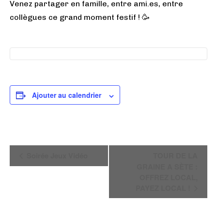
Venez partager en famille, entre ami.es, entre
collègues ce grand moment festif ! 🥳
Ajouter au calendrier
N
Soirée Jeux Vidéo
TOUR DE LA
a
GRAINE A SÈTE :
v
OFFREZ LOCAL,
i
PAYEZ LOCAL !
g
a