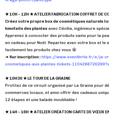
★ 1OH – 12H
★
ATELIER FABRICATION COFFRET DE COS
Créez votre propre box de cosmétiques naturels tout
bienfaits des plantes
avec Cécilia, ingénieure spéciali
Apprenez à concocter des produits sains pour la peau 
en cadeau pour Noël. Repartez avec votre box et le eb
facilement les produits chez vous 🤩
➜
Sur inscription :
https://www.eventbrite.fr/e/je-cre
cosmetiques-aux-plantes-tickets-1104288720289?aff
★ 10H30 ★ LE TOUR DE LA GRAINE
Profitez de ce circuit organisé par La Graine pour déc
commerces locaux, et ainsi offrir des cadeaux uniques,
12 étapes et une balade inoubliable !
★ 14H – 16H ★ ATELIER CRÉATION CARTE DE VŒUX EN L