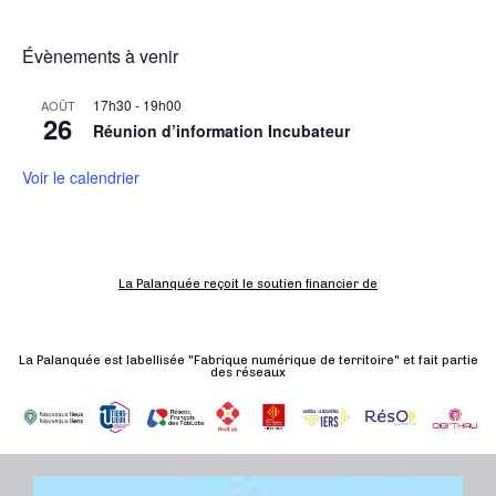
t
i
Évènements à venir
o
n
17h30
-
19h00
AOÛT
26
É
Réunion d’information Incubateur
v
Voir le calendrier
è
n
e
m
La Palanquée reçoit le soutien financier de
e
n
t
La Palanquée est labellisée "Fabrique numérique de territoire" et fait partie
des réseaux