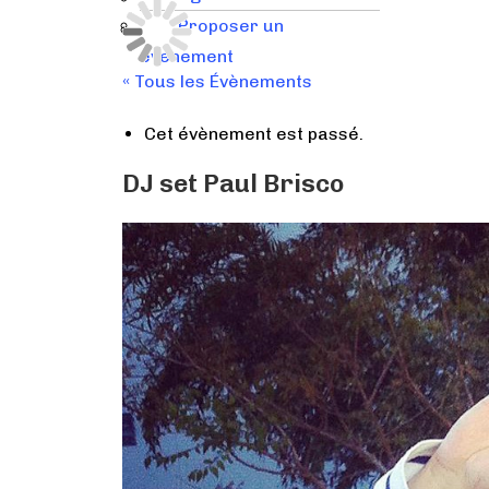
Proposer un
de Services
Visites apprenantes
événement
« Tous les Évènements
Cet évènement est passé.
DJ set Paul Brisco