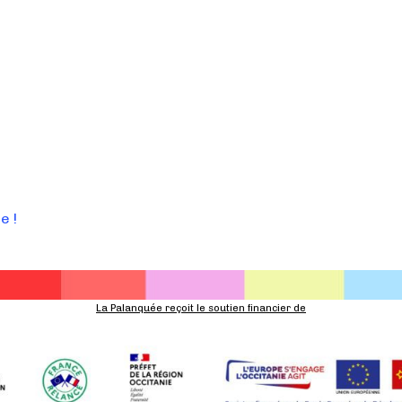
e !
La Palanquée reçoit le soutien financier de