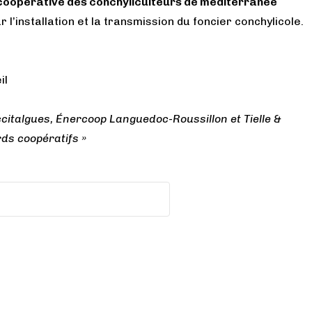
coopérative des conchyliculteurs de méditerranée
r l’installation et la transmission du foncier conchylicole.
il
italgues, Énercoop Languedoc-Roussillon et Tielle &
rds coopératifs »