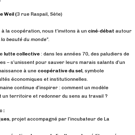
0
e Weil (
3 rue Raspail, Sète)
à la coopération, nous t’invitons à un
ciné-débat
autour
 la beauté du monde”
.
ne
lutte collective
: dans les années 70, des paludiers de
tes – s’unissent pour sauver leurs marais salants d’un
 naissance à une
coopérative du sel
, symbole
ultés économiques et institutionnelles.
umaine continue d’inspirer : comment un modèle
un territoire et redonner du sens au travail ?
 :
gues
, projet accompagné par l’incubateur de La