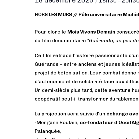
18 décembre 2025
18h30
20h3
/
–
HORS LES MURS // Pôle universitaire Michèl
Pour clore le
Mois Vivons Demain
consacré 
du film documentaire
“Guérande, un peu de
Ce film retrace l’histoire passionnante d’u
Guérande – entre anciens et jeunes idéalis
projet de bétonisation. Leur combat donne
d’autonomie et de solidarité face aux diffic
Un demi-siècle plus tard, cette aventure h
coopératif peut-il transformer durablement 
La projection sera suivie d’un
échange avec
-Morgann Boulain,
co-fondateur d’OccitAl
Palanquée,