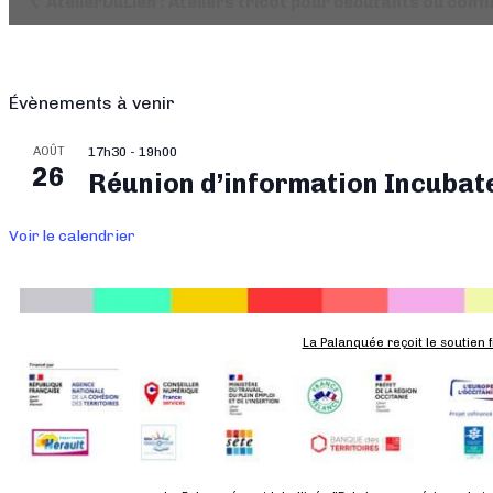
AtelierDuLien : Ateliers tricot pour débutants ou conf
Évènement
Évènements à venir
AOÛT
17h30
-
19h00
26
Réunion d’information Incubat
Voir le calendrier
La Palanquée reçoit le soutien 