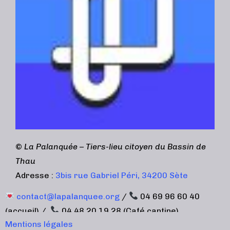
©
La Palanquée – Tiers-lieu citoyen du Bassin de
Thau
Adresse :
3bis rue Gabriel Péri, 34200 Sète
contact@lapalanquee.org
/
04 69 96 60 40
(accueil) /
04 48 20 19 28 (Café cantine)
Mentions légales