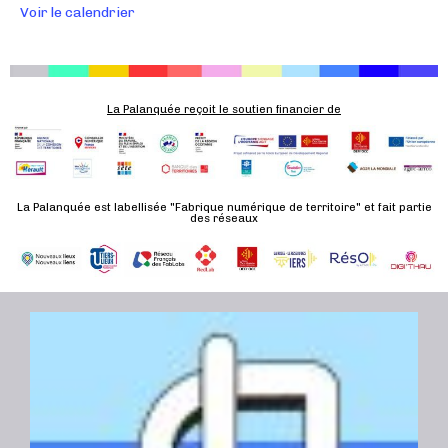
Voir le calendrier
v
è
n
e
La Palanquée reçoit le soutien financier de
m
e
n
t
La Palanquée est labellisée "Fabrique numérique de territoire" et fait partie
des réseaux