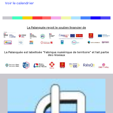
Voir le calendrier
v
è
n
e
La Palanquée reçoit le soutien financier de
m
e
n
t
La Palanquée est labellisée "Fabrique numérique de territoire" et fait partie
des réseaux