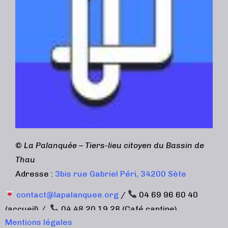
©
La Palanquée – Tiers-lieu citoyen du Bassin de
Thau
Adresse :
3bis rue Gabriel Péri, 34200 Sète
contact@lapalanquee.org
/
04 69 96 60 40
(accueil) /
04 48 20 19 28 (Café cantine)
Mentions légales