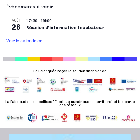
o
Évènements à venir
n
É
AOÛT
17h30
-
19h00
26
v
Réunion d’information Incubateur
è
Voir le calendrier
n
e
m
e
La Palanquée reçoit le soutien financier de
n
t
La Palanquée est labellisée "Fabrique numérique de territoire" et fait partie
des réseaux